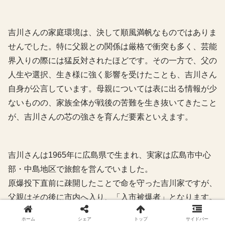
吉川さんの家庭環境は、決して順風満帆なものではありま
せんでした。特に父親との関係は厳格で衝突も多く、芸能
界入りの際には猛反対されたほどです。その一方で、父の
人生や選択、生き様に強く影響を受けたことも、吉川さん
自身が公言しています。母親については表に出る情報が少
ないものの、家族全体が戦後の苦難を生き抜いてきたこと
が、吉川さんの芯の強さを育んだ要素といえます。
吉川さんは1965年に広島県で生まれ、実家は広島市中心
部・中島地区で旅館を営んでいました。
原爆投下直前に疎開したことで命を守った吉川家ですが、
父親はその後に市内へ入り、「入市被爆者」となります。
父親はかつて京都の太秦で大部屋俳優として活動していた
ホーム
シェア
トップ
サイドバー