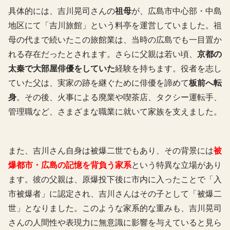
具体的には、吉川晃司さんの
祖母
が、広島市中心部・中島
地区にて「吉川旅館」という料亭を運営していました。祖
母の代まで続いたこの旅館業は、当時の広島でも一目置か
れる存在だったとされます。さらに父親は若い頃、
京都の
太秦で大部屋俳優をしていた
経験を持ちます。役者を志し
ていた父は、実家の跡を継ぐために俳優を諦めて
板前へ転
身
。その後、火事による廃業や喫茶店、タクシー運転手、
管理職など、さまざまな職業に就いて家族を支えました。
また、吉川さん自身は被爆二世でもあり、その背景には
被
爆都市・広島の記憶を背負う家系
という特異な立場があり
ます。彼の父親は、原爆投下後に市内に入ったことで「入
市被爆者」に認定され、吉川さんはその子として「被爆二
世」となりました。このような家系的な重みも、吉川晃司
さんの人間性や表現力に無意識に影響を与えていると見ら