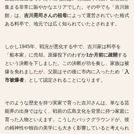
集まる非常に賑やかなエリアでした。その中でも「吉川旅
館」は、
吉川晃司さんの祖母
によって運営されていた格式
ある料亭で、地元では広く知られていたとされます。
しかし1945年、戦況が悪化する中で、吉川家は料亭を
「船本家」に売却。原爆投下のわずか
1か月前に疎開
する
という決断を下しました。この決断が功を奏し、家族は被
爆を免れましたが、父親はその後に市内に入ったため「
入
市被爆者
」として認定されることになります。
そのような歴史を持つ実家で育った吉川さんは、単なる芸
能界の出身ではなく、戦前の広島文化を背景に持つ家庭に
育った人物といえます。こうしたバックグラウンドが、彼
の精神性や独自の美学にも大きく影響していると考えられ