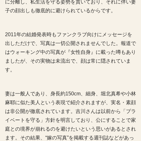
に分離し、私生活を守る姿勢を貫いており、それに伴い妻
子の顔出しも徹底的に避けられているからです。
2011年の結婚発表時もファンクラブ向けにメッセージを
出しただけで、写真は一切公開されませんでした。報道で
はウォーキング中の写真が『女性自身』に載った噂もあり
ましたが、その実物は未流出で、顔は常に隠されていま
す。
妻は一般人であり、身長約150cm、細身、堀北真希や小林
麻耶に似た美人という表現で紹介されますが、実名・素顔
は非公開が徹底されています。
吉川さんは以前から「プラ
イベートを守る」方針を明言しており、公にすることで家
庭との境界が崩れるのを避けたいという思いがあるとされ
ます。そ
の結果、“嫁の写真”を掲載する週刊誌などがあっ