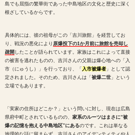
島でも屈指の繁華街であった中島地区の文化と歴史に深く
根ざしているからです。
具体的には、彼の祖母がこの「吉川旅館」を経営してお
り、戦況の悪化により
原爆投下の1か月前に旅館を売却し
疎開
したことが語られています。家族はこれによって直接
の被害を逃れたものの、吉川さんの父親は爆心地への「入
市（にゅうし）」を行っており、「
入市被爆者
」として認
定されました。そのため、吉川さんは「
被爆二世
」という
立場でもあります。
「実家の住所はどこか？」という問いに対し、現在は広島
県府中町とされているものの、
家系のルーツはまさに“被
爆の記憶を抱える中島地区”にある
のです。これは単なる
地理的な話に留まらず、吉川さんのアイデンティティや人