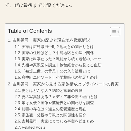
で、ぜひ最後までご覧ください。
Table of Contents
吉川晃司 実家の歴史と現在地を徹底解説
実家は広島県府中町？地元との関わりとは
実家の住所はどこ？中島地区との深い関係
実家は料亭だった？戦前から続く老舗のルーツ
先祖や家系図を調査｜旅館経営から見える血筋
「被爆二世」の背景｜父の入市被爆とは
府中町エピソード｜小学校時代の地元との絆
吉川晃司 実家から見える家族構成とプライベートの真実
妻とはどんな人？結婚と家庭の裏側
妻の写真はある？メディア非公開の理由とは
娘は女優？画像や芸能界との関わりを調査
前妻の存在は？過去の恋愛遍歴と現在
家族観、父親や母親との関係性も紹介
吉川晃司 実家にまつわる事実を総まとめ
Related Posts