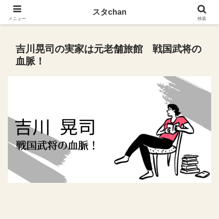
スタchan
スタchan
メニュー
検索
吉川晃司の実家は元老舗旅館 戦国武将の
血脈！