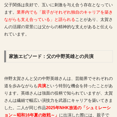
父子関係は良好で、互いに刺激を与え合う存在となってい
ます。
業界内でも「親子がそれぞれ独自のキャリアを築き
ながらも支え合っている」と語られる
ことがあり、太賀さ
んの活躍の背景には父からの精神的な支えがあると伝えら
れています。
家族エピソード：父の中野英雄との共演
仲野太賀さんと父の中野英雄さんは、芸能界でそれぞれの
道を歩みながらも
共演
という特別な機会を持ったことがあ
ります。英雄さんは強面の役柄で知られていますが、太賀
さんは繊細で幅広い演技力を武器にキャリアを築いてきま
した。二人が同じ作品
2025年NHK放送の「シュミレーシ
ョン～昭和16年夏の敗戦～」
に出演した際には、親子で