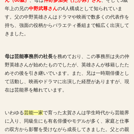
ん（60歳）
、母は
仲野多加美（たかみ）さん
、そして5歳
年上の兄の
中野武尊さん
の4人構成として知られていま
す。父の中野英雄さんはドラマや映画で数多くの代表作を
持ち、強面の役柄からバラエティ番組まで幅広く出演して
きました。
母は芸能事務所の社長
を務めており、この事務所は夫の仲
野英雄さんが始めたものでしたが、英雄さんが移籍したた
めその後を引き継いでいます。また、兄は一時期俳優とし
て活動し、映画やドラマに出演した経歴がありますが、現
在は芸能界を離れています。
いわゆる
芸能一家
で育った太賀さんは学生時代から芸能界
に入り、同級生にも有名俳優やモデルが多く、家庭と仕事
の双方から影響を受けながら成長してきました。父との親