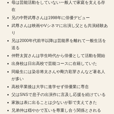
母は芸能活動をしていない一般人で家庭を支える存
在
兄の中野武尊さんは1998年に俳優デビュー
武尊さんは映画やVシネマに出演し父とも共演経験あ
り
兄は2000年代前半以降は芸能界を離れて一般生活を
送る
仲野太賀さんは学生時代から俳優として活動を開始
出身校は日出高校で芸能コースに在籍していた
同級生には染谷将太さんや剛力彩芽さんなど著名人
が多い
高校卒業後は大学に進学せず俳優業に専念
父はSNSで息子の出演作に言及し応援を続けている
家族は表に出ることは少ないが影で支えてきた
兄弟仲は穏やかで互いを尊重し合う関係とされる