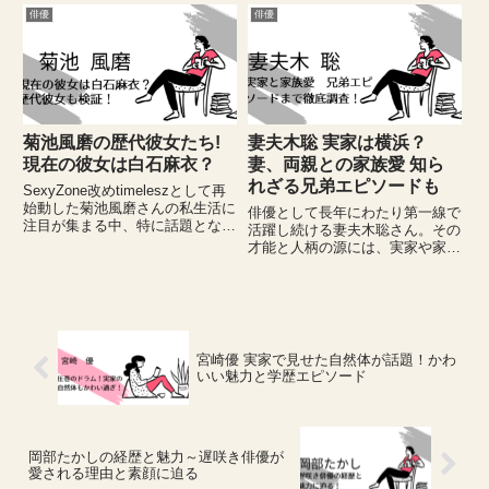
トピックです。本記事では、池松
での歴代彼女の流れから、現在の
俳優
俳優
壮亮さんの現在の交際相手とされ
状況、そして2026年時点のリア
る河合優実さんとの馴れ初めや
ルな動きまでわかりやすく解説し
共...
ていきます。特に注目されてい...
菊池風磨の歴代彼女たち!
妻夫木聡 実家は横浜？
現在の彼女は白石麻衣？
妻、両親との家族愛 知ら
れざる兄弟エピソードも
SexyZone改めtimeleszとして再
始動した菊池風磨さんの私生活に
俳優として長年にわたり第一線で
注目が集まる中、特に話題となっ
活躍し続ける妻夫木聡さん。その
ているのが菊池風磨さんの彼女の
才能と人柄の源には、実家や家族
存在です。交際が報じられている
との深い絆があるといわれていま
白石麻衣さんとの関係性をはじ
す。本記事では、妻夫木聡さんの
め、熱愛がいつどのようにバレた
実家や家族にまつわる情報を中心
のか、馴れ初めや復...
に、横浜での生活や幼少期の環
境、そして兄の妻夫木晋也さんの
人...
宮崎優 実家で見せた自然体が話題！かわ
いい魅力と学歴エピソード
岡部たかしの経歴と魅力～遅咲き俳優が
愛される理由と素顔に迫る