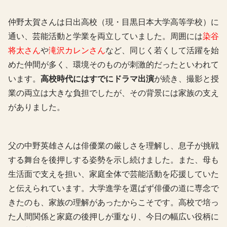
仲野太賀さんは日出高校（現・目黒日本大学高等学校）に
通い、芸能活動と学業を両立していました。周囲には
染谷
将太さん
や
滝沢カレンさん
など、同じく若くして活躍を始
めた仲間が多く、環境そのものが刺激的だったといわれて
います。
高校時代にはすでにドラマ出演
が続き、撮影と授
業の両立は大きな負担でしたが、その背景には家族の支え
がありました。
父の中野英雄さんは俳優業の厳しさを理解し、息子が挑戦
する舞台を後押しする姿勢を示し続けました。また、母も
生活面で支えを担い、家庭全体で芸能活動を応援していた
と伝えられています。大学進学を選ばず俳優の道に専念で
きたのも、家族の理解があったからこそです。高校で培っ
た人間関係と家庭の後押しが重なり、今日の幅広い役柄に