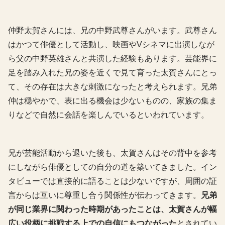
仲野太賀さんには、兄の中野武尊さんがいます。武尊さん
はかつて俳優として活動し、映画やVシネマに出演しなが
ら父の中野英雄さんと共演した経験もあります。芸能界に
足を踏み入れた兄の姿を近くで見て育った太賀さんにとっ
て、その存在は大きな刺激になったと考えられます。兄弟
仲は穏やかで、表に出る機会は少ないものの、家族の集ま
りなどで自然に会話を楽しんでいるといわれています。
兄が芸能活動から退いた後も、太賀さんはその背中を参考
にしながら俳優としての自分の道を築いてきました。イン
タビューでは直接的に語ることは少ないですが、周囲の証
言からは互いに尊重し合う関係性が伝わってきます。
兄弟
が同じ業界に関わった時期があったことは、太賀さんが幅
広い役柄に挑戦する上での自信にもつながった
とされてい