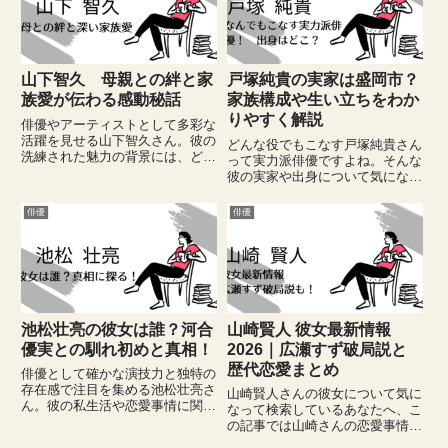
山下智久 母親との絆と家
戸塚純貴の実家は盛岡市？
族愛が伝わる感動秘話
家族構成や生い立ちをわか
りやすく解説
俳優やアーティストとして多彩な
活躍を見せる山下智久さん。彼の
どんな役でもこなす戸塚純貴さん
洗練された魅力の背景には、どの
って実力派俳優ですよね。そんな
ような家庭環境や家族の存在があ
彼の実家や出身について気になっ
ったのでしょうか。本記事では、
ている方の中には、どこで育ち、
山下智久さんの母親や父親との関
どのような家族環境の中で現在の
俳優
俳優
係、幼少期からの成長の軌跡を、
人柄が形成されたのかを知りたい
写真や年齢といった具体的な情
と考えている方も多いのではない
報...
でしょうか。この記事では戸塚
さ...
池松壮亮の彼女は誰？河合
山崎賢人 彼女最新情報
優実との馴れ初めと真相！
2026｜広瀬すず破局説と
歴代恋愛まとめ
俳優として確かな演技力と独特の
存在感で注目を集める池松壮亮さ
山崎賢人さんの彼女について気に
ん。彼の私生活や恋愛事情に関心
なって検索しているあなたへ、こ
を持つ人は多く、特に彼女に関す
の記事では山崎さんの恋愛事情を
る情報は常に検索されている人気
徹底的にまとめています。これま