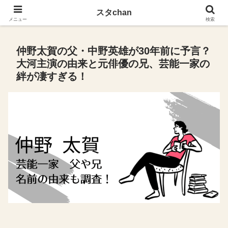
スタchan
スタchan
メニュー
検索
仲野太賀の父・中野英雄が30年前に予言？
大河主演の由来と元俳優の兄、芸能一家の
絆が凄すぎる！