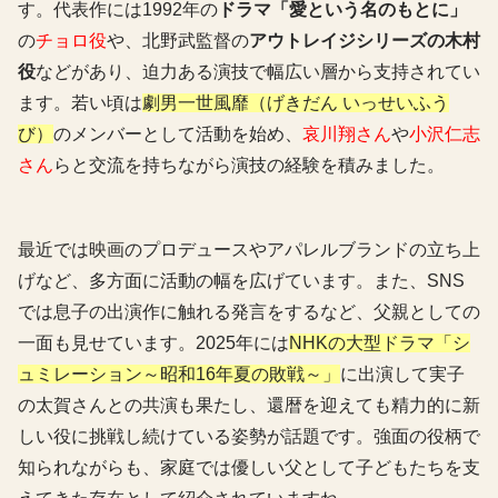
す。代表作には1992年の
ドラマ「愛という名のもとに」
の
チョロ役
や、北野武監督の
アウトレイジシリーズの木村
役
などがあり、迫力ある演技で幅広い層から支持されてい
ます。若い頃は
劇男一世風靡（げきだん いっせいふう
び）
のメンバーとして活動を始め、
哀川翔さん
や
小沢仁志
さん
らと交流を持ちながら演技の経験を積みました。
最近では映画のプロデュースやアパレルブランドの立ち上
げなど、多方面に活動の幅を広げています。また、SNS
では息子の出演作に触れる発言をするなど、父親としての
一面も見せています。2025年には
NHKの大型ドラマ「シ
ュミレーション～昭和16年夏の敗戦～」
に出演して実子
の太賀さんとの共演も果たし、還暦を迎えても精力的に新
しい役に挑戦し続けている姿勢が話題です。強面の役柄で
知られながらも、家庭では優しい父として子どもたちを支