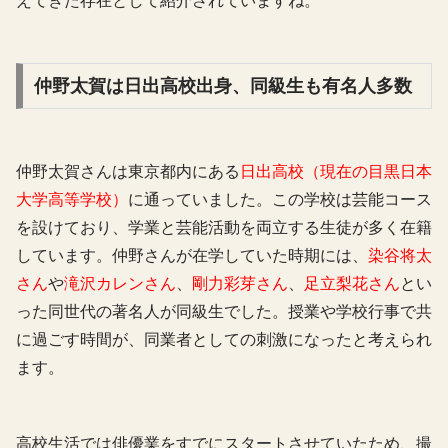
えてきた存在として紹介されていますね。
仲野太賀は日出高校出身、同級生も有名人多数
仲野太賀さんは東京都内にある
日出高校（現在の目黒日本
大学高等学校）
に通っていました。この学校は芸能コース
を設けており、学業と芸能活動を両立する生徒が多く在籍
しています。仲野さんが在学していた時期には、
染谷将太
さん
や
滝沢カレンさん
、
剛力彩芽さん
、
足立梨花さん
とい
った同世代の著名人が同級生でした。授業や学校行事で共
に過ごす時間が、同業者としての刺激になったと考えられ
ます。
高校生活では俳優業をすでにスタートさせていたため、撮