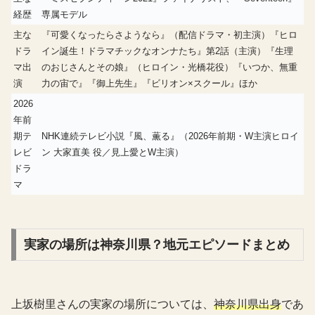
経歴
専属モデル
主な
『可愛くなったらさようなら』（配信ドラマ・初主演）『ヒロ
ドラ
イン誕生！ドラマチックなオンナたち』第2話（主演）『生理
マ出
のおじさんとその娘』（ヒロイン・光橋花役）『いつか、無重
演
力の宙で』『御上先生』『ビリオン×スクール』ほか
2026
年前
期テ
NHK連続テレビ小説『風、薫る』（2026年前期・W主演ヒロイ
レビ
ン 大家直美 役／見上愛とW主演）
ドラ
マ
実家の場所は神奈川県？地元エピソードまとめ
上坂樹里さんの実家の場所については、
神奈川県出身
であ