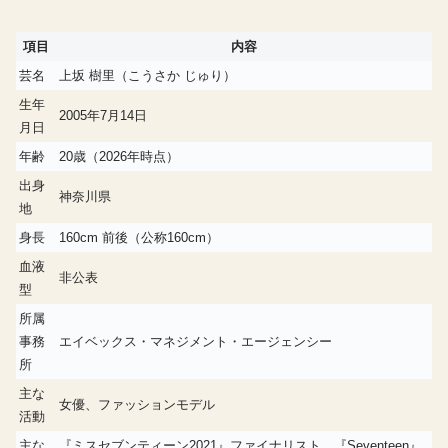
項目
内容
芸名
上坂 樹里（こうさか じゅり）
生年
2005年7月14日
月日
年齢
20歳（2026年時点）
出身
神奈川県
地
身長
160cm 前後（公称160cm）
血液
非公表
型
所属
事務
エイベックス・マネジメント・エージェンシー
所
主な
女優、ファッションモデル
活動
主な
『ミスセブンティーン2021』ファイナリスト、『Seventeen』