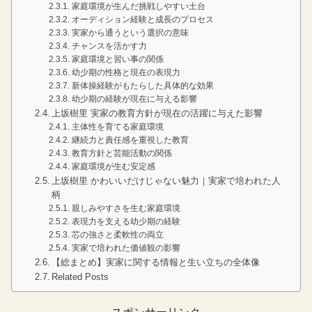
家庭環境が生んだ挑戦しやすい土台
オーディション経験と成長のプロセス
実家から通うという選択の意味
チャンスを活かす力
家庭環境と習い事の関係
幼少期の性格と現在の表現力
新体操経験がもたらした具体的な効果
幼少期の経験が現在に与える影響
上坂樹里 実家の教育方針が現在の活躍に与えた影響
主体性を育てる家庭環境
継続力と責任感を重視した教育
教育方針と芸能活動の関係
家庭環境が生む安定感
上坂樹里 かわいいだけじゃない魅力｜実家で培われた人
柄
親しみやすさを生む家庭環境
表現力を支える幼少期の経験
芯の強さと柔軟性の両立
実家で培われた価値観の影響
【総まとめ】実家に関する情報と生い立ちの全体像
Related Posts