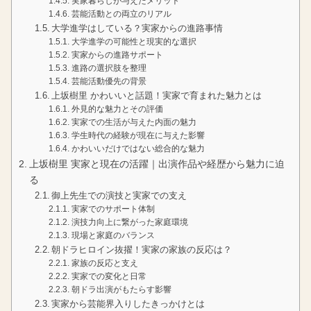
実家暮らしが与えたメリット
芸能活動との両立のリアル
大学進学はしている？実家からの進路事情
大学進学の可能性と現実的な選択
実家からの進路サポート
進路の選択肢を整理
芸能活動優先の背景
上坂樹里 かわいいと話題！実家で育まれた魅力とは
外見的な魅力とその評価
実家での生活が与えた内面の魅力
学生時代の経験が現在に与えた影響
かわいいだけではない総合的な魅力
上坂樹里 実家と現在の活躍｜出演作品や経歴から魅力に迫
る
御上先生での演技と実家での支え
実家でのサポート体制
演技力向上に繋がった家庭環境
現場と家庭のバランス
朝ドラヒロイン抜擢！実家の家族の反応は？
家族の反応と支え
実家での変化と日常
朝ドラ出演がもたらす影響
実家から芸能界入りしたきっかけとは